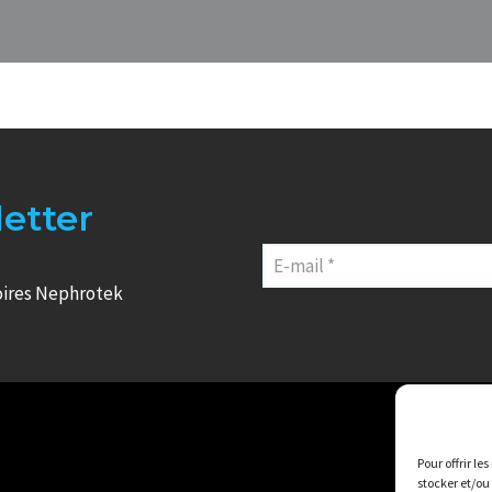
letter
oires Nephrotek
Pour offrir le
stocker et/ou