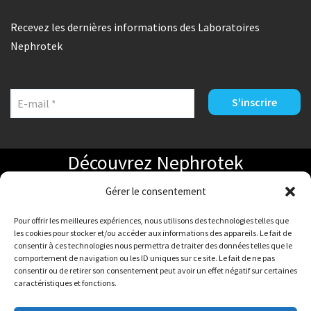
Recevez les dernières informations des Laboratoires
Nephrotek
Découvrez Nephrotek
Gérer le consentement
Qui sommes-nous
Pour offrir les meilleures expériences, nous utilisons des technologies telles que
les cookies pour stocker et/ou accéder aux informations des appareils. Le fait de
Contact
consentir à ces technologies nous permettra de traiter des données telles que le
comportement de navigation ou les ID uniques sur ce site. Le fait de ne pas
consentir ou de retirer son consentement peut avoir un effet négatif sur certaines
caractéristiques et fonctions.