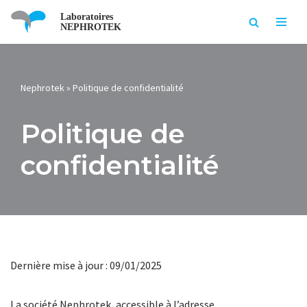
Laboratoires
NEPHROTEK
Aller
au
contenu
Nephrotek
»
Politique de confidentialité
Politique de
confidentialité
Dernière mise à jour : 09/01/2025
La société Nephrotek, accessible à l’adresse